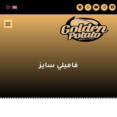
En
فاميلي سايز