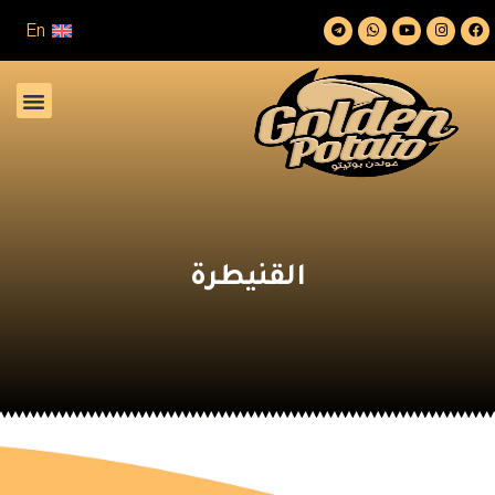
En
القنيطرة