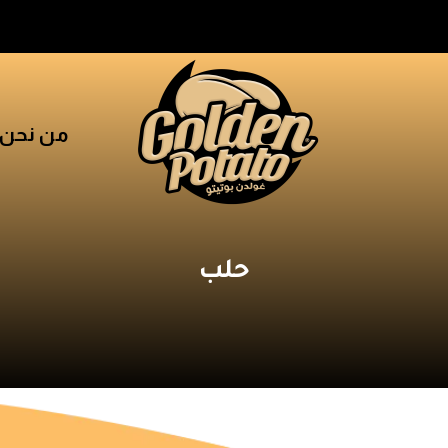
من نحن
حلب